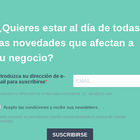
¿Quieres estar al día de todas
las novedades que afectan a
tu negocio?​
ntroduzca su dirección de e-
ail para suscribirse
troduzca su dirección de e-mail para suscribirse. Ej.:
abc@xyz.com
Acepto las condiciones y recibir sus newsletters.
ede cancelar su suscripción cuando quiera mediante el enlace de nuestra
wsletter.
SUSCRIBIRSE